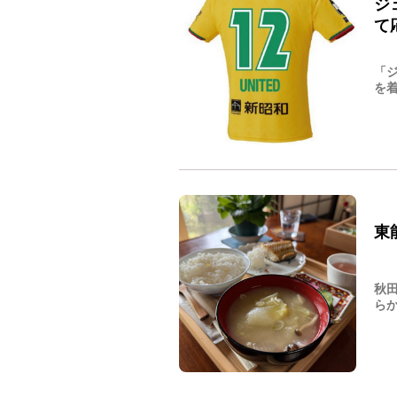
ジ
て
「
を着
東
秋
らか