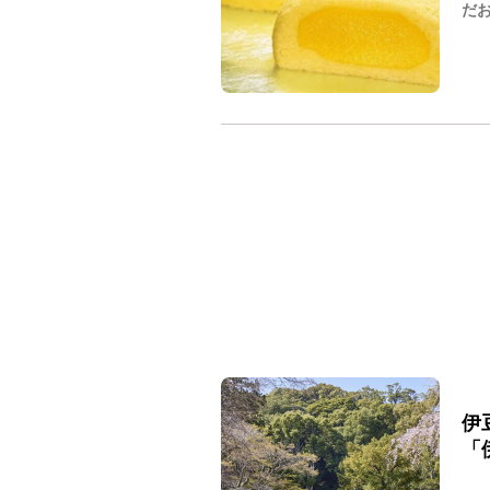
だお
伊
「