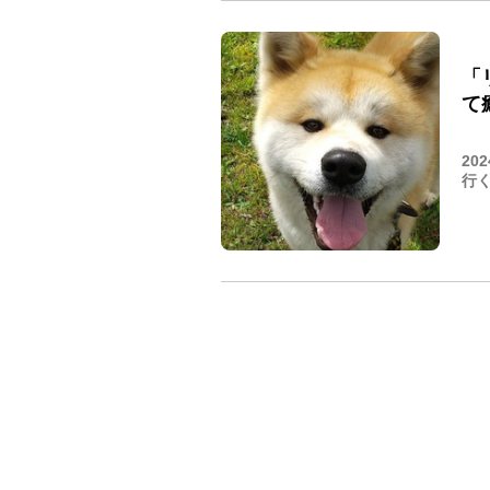
「
て
20
行く