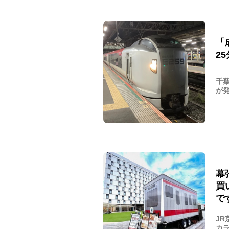
「
2
千
が発
幕
買
で
J
カラ