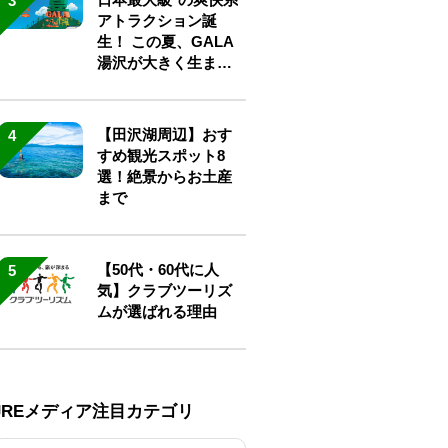
3
アトラクション誕
生！ この夏、GALA
湯沢が大きく生まれ
変わる
【田沢湖周辺】おす
4
すめ観光スポット8
選！絶景からお土産
まで
【50代・60代に人
5
気】クラブツーリズ
ムが選ばれる理由
JREメディア注目カテゴリ