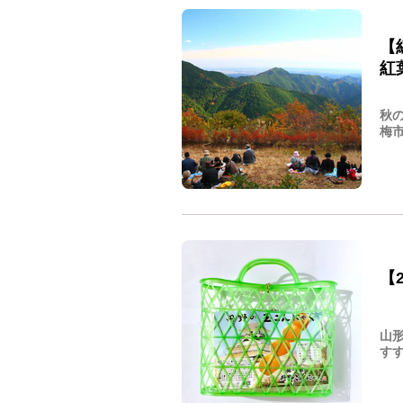
【
紅
秋
梅市
【
山
すす