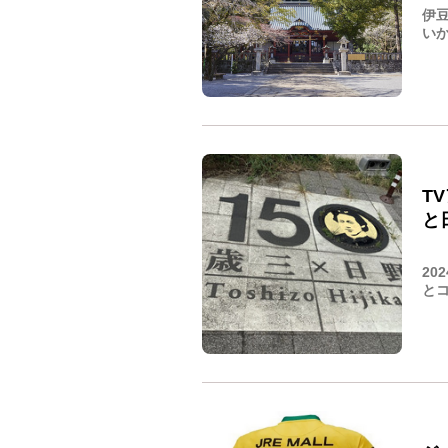
伊
いか
T
と
20
とコ