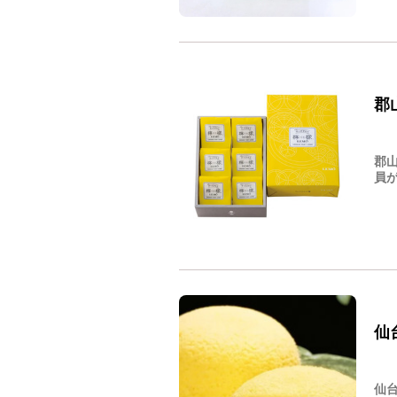
郡
郡
員が
仙
仙