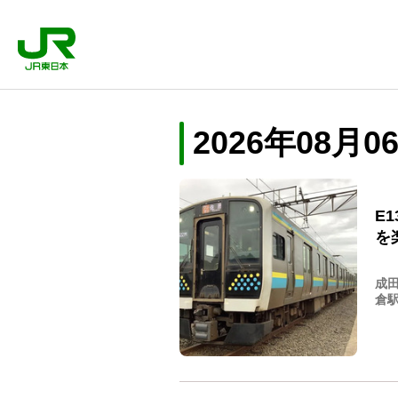
2026年08
E
を
成田
倉駅