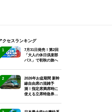
アクセスランキング
7月31日発売！第2回
1
「大人の休日倶楽部
パス」で初秋の旅へ
2026年お盆期間 新幹
2
線自由席の混雑予
測！指定席満席時に
使える立席特急券も
解説
日本最大級*の爽快系