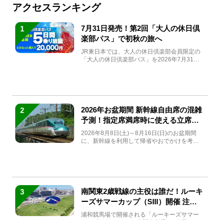
アクセスランキング
7月31日発売！第2回「大人の休日倶
1
楽部パス」で初秋の旅へ
JR東日本では、大人の休日倶楽部会員限定の
「大人の休日倶楽部パス」を2026年7月31日
(金)～9月7日...
2026年お盆期間 新幹線自由席の混雑
2
予測！指定席満席時に使える立席特
急券も解説
2026年8月8日(土)～8月16日(日)のお盆期間
に、新幹線を利用して帰省やおでかけを考え
ている方もい...
南関東2歳戦線の主役は誰だ！ルーキ
3
ーズサマーカップ（SIII）開催 注目
馬と見どころをチェック
浦和競馬場で開催される「ルーキーズサマー