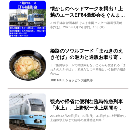
懐かしのヘッドマークを掲出！上
越のエースEF64撮影会をぐんま車
両センターで開催します！
JR東日本首都圏本部 ぐんま車両センター(群馬県高崎
市)では、2025年1月15日(水)、16日(木)、...
姫路のソウルフード「まねきのえ
きそば」の魅力と通販お取り寄せ
でも購入できる方法をご紹介！
ＪＲ姫路駅ホームで戦後間もないころから愛される「ま
ねきのえきそば」。和風だしに中華麺という独特の組み
合わ...
JRE MALLショッピング編集部
観光や帰省に便利な臨時特急列車
「水上」。上野駅ー水上駅間を運
転
2024年12月29日(日)、30日(月)、31日(火)に上野駅から
上越線水上駅まで臨時の直通特急列車「...