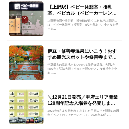
【上野駅】ベビー休憩室・授乳
室、ベビカル（ベビーカーレンタ
ル）の紹介！
上野動物園や美術館、博物館が近くにあるJR上野駅に
は、ベビー休憩室（授乳室）が2か所あり、小さなお子
さま...
伊豆・修善寺温泉にいこう！おす
すめ観光スポットや修善寺までの
アクセスをご紹介！
伊豆最古の温泉地ともいわれる修善寺温泉。大同2年
(807年）弘法大師（空海）が開いたという修禅寺を中
心に...
＼12月21日発売／甲府エリア開業
120周年記念入場券を発売しま
す！！
2023年6月より行われてきました甲府エリア開業120周
年イベントのフィナーレとして、2024年12月2...