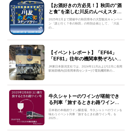
【お酒好きの方必見！】秋田の"酒
と食"を楽しむ川反のんべえスタン
プラリーをご紹介！
2025年2月まで開催中の秋田県冬の大型観光キャンペー
ン「誰と行く？冬の秋田」の特別企画として、「川反
の...
【イベントレポート】「EF64」
「EF81」往年の機関車勢ぞろい！
秋の機関車祭りを開催しました！
JR東日本新潟支社では、2024年11月および12月に長岡
駅南部構内(旧長岡車両センター)で電気機関車の...
牛久シャトーのワインが堪能でき
る列車「旅するときわ路ワイン
号」を2025年2月8日(土)運行しま
日本初の本格的ワイン醸造場、牛久シャトーのワインを
す！
味わうイベント列車「旅するときわ路ワイン号」を
2025...