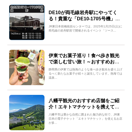
DE10が両毛線岩舟駅にやってく
る！貴重な「DE10-1705号機」の
撮影会を開催します！【2025年1
JR東日本前橋統括センターでは、2025年1月25日(土)に
月25日(土)限定】
両毛線の岩舟駅前で開催されるイベント「ソース...
伊東でお菓子巡り！食べ歩き観光
で楽しむ甘い旅！～おすすめお菓
子4選～
静岡県の伊東では熱海のような食べ歩き観光を盛り上げ
るべく新たなお菓子が続々と誕生しています。熱海では
温泉...
八幡平観光のおすすめ店舗をご紹
介！エキトマチケットを携えてお
得に八幡平を満喫しよう!!
八幡平市は豊かな自然に囲まれた魅力的な街で、JR東
日本の電子チケット「エキトマチケット」を使えるお店
が多...