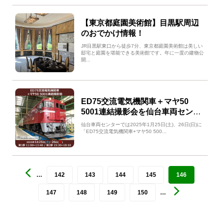
【東京都庭園美術館】目黒駅周辺
のおでかけ情報！
JR目黒駅東口から徒歩7分、東京都庭園美術館は美しい
邸宅と庭園を堪能できる美術館です。年に一度の建物公
開...
ED75交流電気機関車＋マヤ50
5001連結撮影会を仙台車両センタ
ーで開催！
仙台車両センターでは2025年1月25日(土)、26日(日)に
「ED75交流電気機関車+マヤ50 500...
…
142
143
144
145
146
147
148
149
150
…