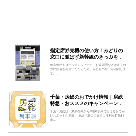
指定席券売機の使い方！みどりの
窓口に並ばず新幹線のきっぷを買
える
年末年始やゴールデンウィーク、お盆期間などは多くの
方に鉄道を利用いただくため、みどりの窓口が混雑しま
す。...
千葉・房総のおでかけ情報｜房総
特急・おススメのキャンペーン紹
介
千葉・房総は、東京都内から2時間以内で行けるおでか
けスポットが満載！ 房総半島のご旅行に便利な特急列
車...