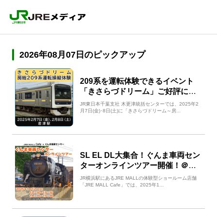
2026年08月07日のピックアップ
209系を運転体験できるイベント
「きさらづドリーム」ご好評につ
き第2弾を開催します！
JR東日本千葉支社 木更津統括センターでは、2025年2
月7日(金)･8日(土)に「きさらづドリーム～房...
SL EL DL大集合！ぐんま車両セン
ターオンラインツアー開催！＠
JRE MALL Cafe
JR横浜駅にあるJRE MALLの体験型ショールーム店舗
「JRE MALL Cafe」では、2025年1...