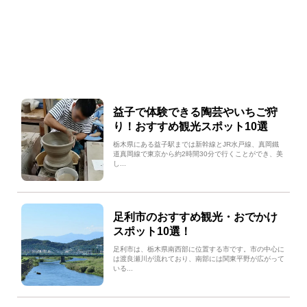
益子で体験できる陶芸やいちご狩
り！おすすめ観光スポット10選
栃木県にある益子駅までは新幹線とJR水戸線、真岡鐵
道真岡線で東京から約2時間30分で行くことができ、美
し...
足利市のおすすめ観光・おでかけ
スポット10選！
足利市は、栃木県南西部に位置する市です。市の中心に
は渡良瀬川が流れており、南部には関東平野が広がって
いる...