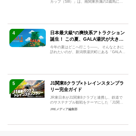
カップ（SIII）」は、南関東所属の2歳馬によ
る注目の重賞競走（...
日本最大級*の爽快系アトラクション
4
誕生！ この夏、GALA湯沢が大きく
生まれ変わる
今年の夏はどこへ行こう――。 そんなときに
訪れたいのが、新潟県湯沢町にある「GALA湯
沢」。2026年...
J1関東8クラブ×トレインスタンプラ
5
リー完全ガイド
JR東日本がJ1関東8クラブと連携し、鉄道で
のサステナブル観戦をテーマにした「J1関東8
クラブ×トレイン...
JREメディア編集部