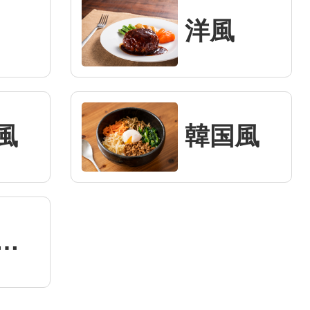
洋風
風
韓国風
スニック風