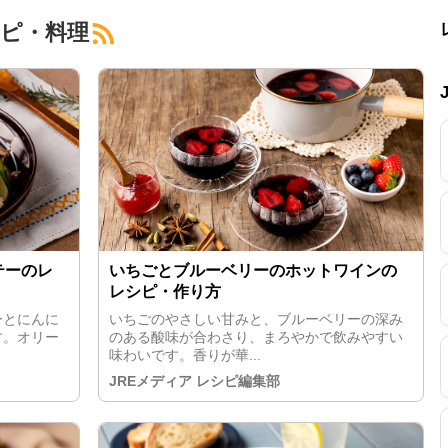
シピ・料理
テーのレ
いちごとブルーベリーのホットワインの
レシピ・作り方
ーとにんに
いちごのやさしい甘みと、ブルーベリーの深み
す。オリー
のある酸味が合わさり、まろやかで飲みやすい
味わいです。香りが華...
JREメディア レシピ編集部