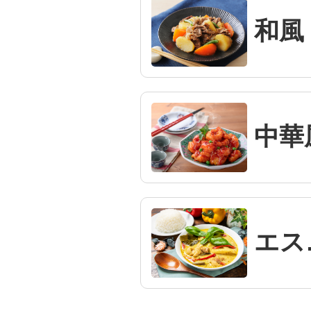
和風
中華
エ