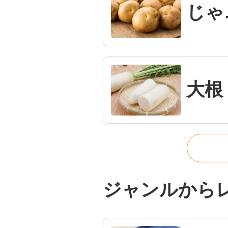
じ
大根
ジャンルから