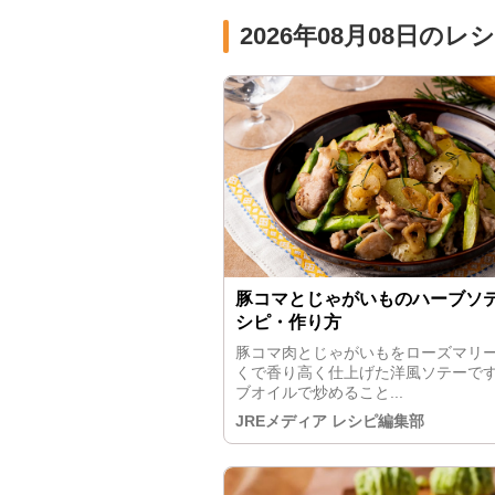
2026年08月08日のレ
豚コマとじゃがいものハーブソ
シピ・作り方
豚コマ肉とじゃがいもをローズマリ
くで香り高く仕上げた洋風ソテーで
ブオイルで炒めること...
JREメディア レシピ編集部