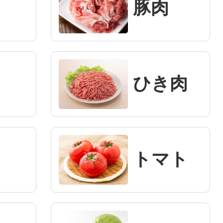
豚肉
ひき肉
トマト