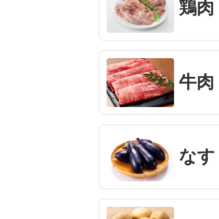
鶏肉
牛肉
なす