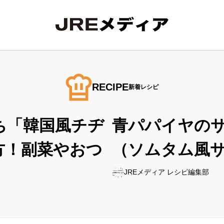
RECIPE
新着レシピ
ち「韓国風チヂ
青パパイヤの
方！副菜やおつ
（ソムタム風
JREメディア レシピ編集部