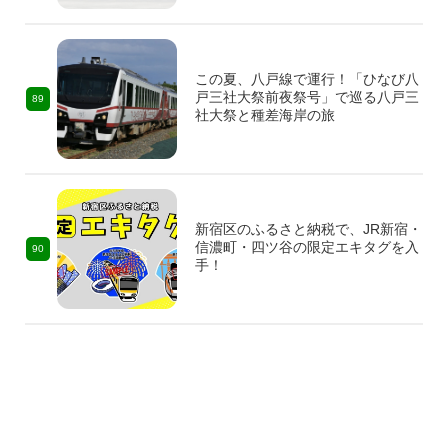
この夏、八戸線で運行！「ひなび八
戸三社大祭前夜祭号」で巡る八戸三
89
社大祭と種差海岸の旅
新宿区のふるさと納税で、JR新宿・
信濃町・四ツ谷の限定エキタグを入
90
手！