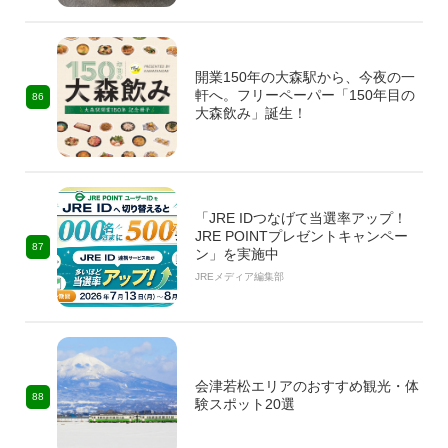
開業150年の大森駅から、今夜の一
軒へ。フリーペーパー「150年目の
86
大森飲み」誕生！
「JRE IDつなげて当選率アップ！
JRE POINTプレゼントキャンペー
87
ン」を実施中
JREメディア編集部
会津若松エリアのおすすめ観光・体
88
験スポット20選