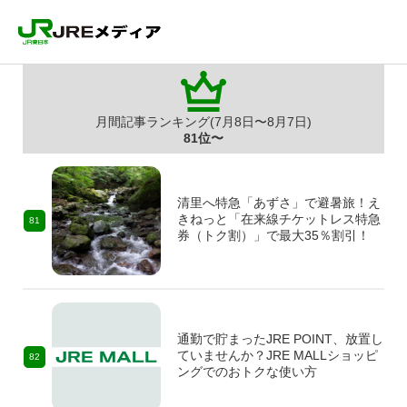
月間記事ランキング(7月8日〜8月7日)
81位〜
清里へ特急「あずさ」で避暑旅！え
きねっと「在来線チケットレス特急
81
券（トク割）」で最大35％割引！
通勤で貯まったJRE POINT、放置し
ていませんか？JRE MALLショッピ
82
ングでのおトクな使い方