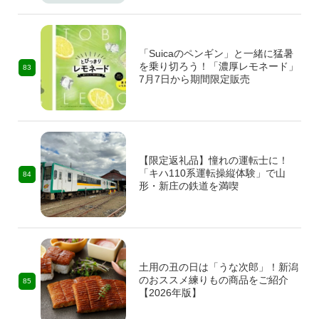
「Suicaのペンギン」と一緒に猛暑
を乗り切ろう！「濃厚レモネード」
83
7月7日から期間限定販売
【限定返礼品】憧れの運転士に！
「キハ110系運転操縦体験」で山
84
形・新庄の鉄道を満喫
土用の丑の日は「うな次郎」！新潟
のおススメ練りもの商品をご紹介
85
【2026年版】