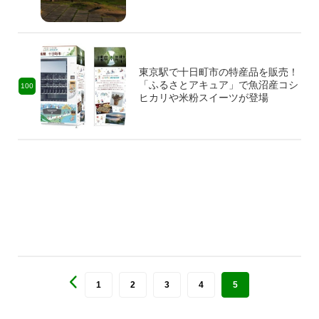
東京駅で十日町市の特産品を販売！
「ふるさとアキュア」で魚沼産コシ
100
ヒカリや米粉スイーツが登場
1
2
3
4
5