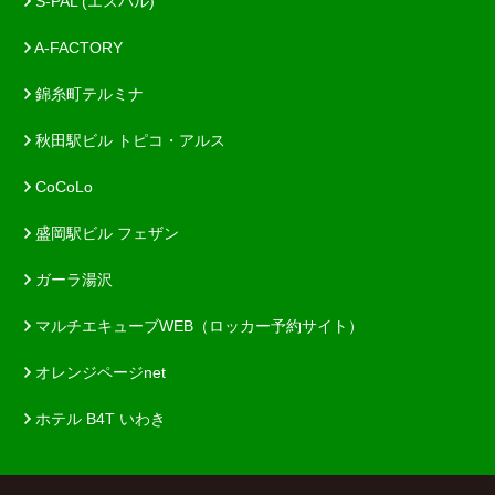
S-PAL (エスパル)
A-FACTORY
錦糸町テルミナ
秋田駅ビル トピコ・アルス
CoCoLo
盛岡駅ビル フェザン
ガーラ湯沢
マルチエキューブWEB（ロッカー予約サイト）
オレンジページnet
ホテル B4T いわき