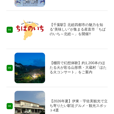
【千葉駅】北総四都市の魅力を知
る“美味しい”が集まる産直市「ちば
94
のいち～北総～」を開催!!
【棚田で幻想体験】約1,200本のほ
たる火が彩る山形県・大蔵村「ほた
95
る火コンサート」をご案内
【2026年夏】伊東・宇佐美観光で立
ち寄りたい駅近グルメ・観光スポッ
96
ト4選